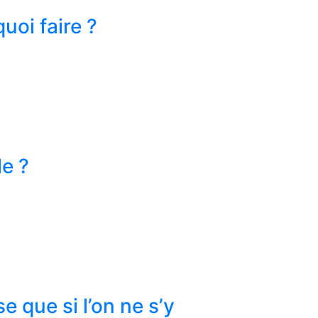
uoi faire ?
le ?
 que si l’on ne s’y