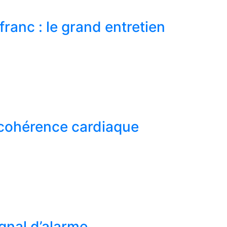
ranc : le grand entretien
 cohérence cardiaque
gnal d’alarme