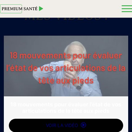
MES VIDEOS :
18 mouvements pour évaluer l’état de vos
articulations de la tête aux pieds
VOIR LA VIDÉO