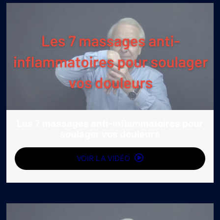
Les 7 massages anti-inflammatoires pour
soulager vos douleurs
VOIR LA VIDÉO