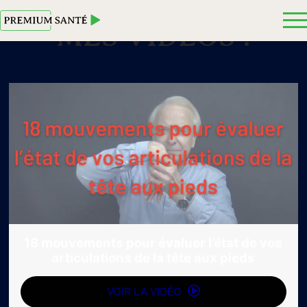
MES VIDEOS :
18 mouvements pour évaluer l’état de vos
articulations de la tête aux pieds
VOIR LA VIDÉO