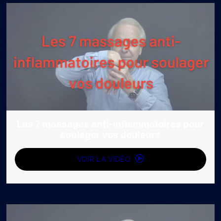
Les 7 massages anti-inflammatoires pour
soulager vos douleurs
VOIR LA VIDÉO