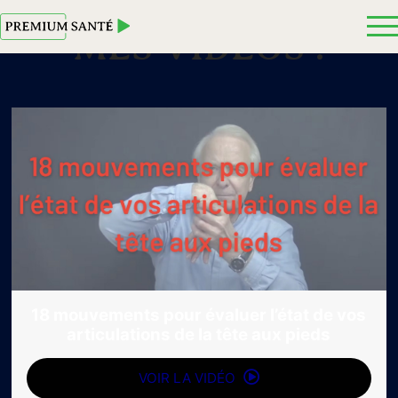
MES VIDEOS :
18 mouvements pour évaluer l’état de vos
articulations de la tête aux pieds
VOIR LA VIDÉO