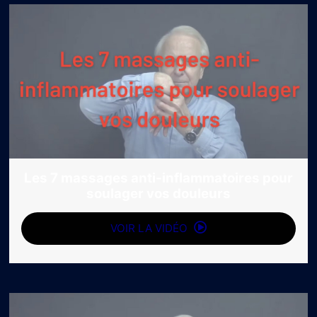
Les 7 massages anti-inflammatoires pour
soulager vos douleurs
VOIR LA VIDÉO