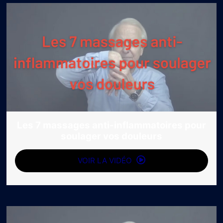
Les 7 massages anti-inflammatoires pour
soulager vos douleurs
VOIR LA VIDÉO