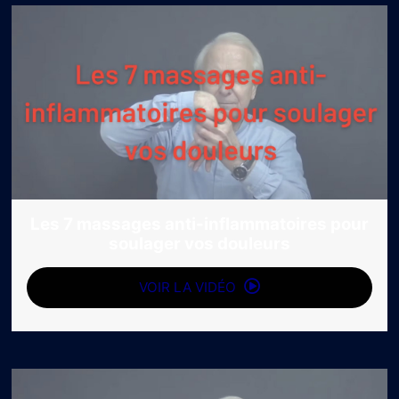
Les 7 massages anti-inflammatoires pour
soulager vos douleurs
VOIR LA VIDÉO