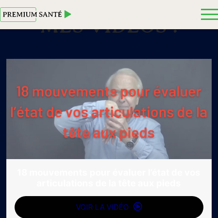
MES VIDEOS :
18 mouvements pour évaluer l’état de vos
articulations de la tête aux pieds
VOIR LA VIDÉO