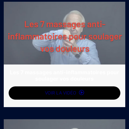
Les 7 massages anti-inflammatoires pour
soulager vos douleurs
VOIR LA VIDÉO