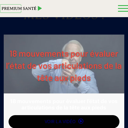
MES VIDEOS :
18 mouvements pour évaluer l’état de vos
articulations de la tête aux pieds
VOIR LA VIDÉO