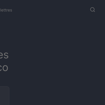
lettres
es
co