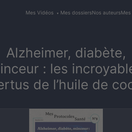
Mes Vidéos
Mes dossiers
Nos auteurs
Mes 
▾
Alzheimer, diabète,
inceur : les incroyabl
ertus de l’huile de co